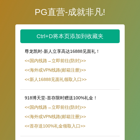
PG直营-成就非凡!
Ctrl+D将本页添加到收藏夹
尊龙凯时-新人立享高达16888见面礼！
<<国内线路→立即前往(防封)>>
<<海外或VPN线路(邮箱注册)>>
<<新人16888见面礼领取入口>>
918博天堂-首存限时赠送100%礼金！
<<国内线路→立即前往(防封)>>
<<海外或VPN线路(邮箱注册)>>
<<首存送100%礼金领取入口>>