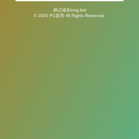
易记域名long.bet
© 2026 PG直营 All Rights Reserved.